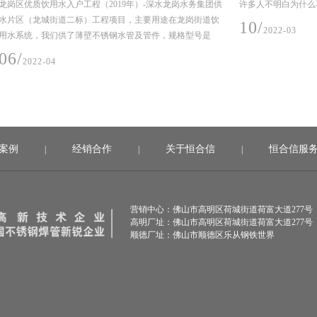
务集团供
许多人不明白为什么不锈钢工业管道需要抛光。
在性能
岗街道饮
些、表
10/
2022-03
型号是
08/
2
案例
经销合作
关于恒合信
恒合信服
|
|
|
营销中心：佛山市高明区荷城街道荷富大道277号
高明厂址：佛山市高明区荷城街道荷富大道277号
顺德厂址：佛山市顺德区乐从钢铁世界