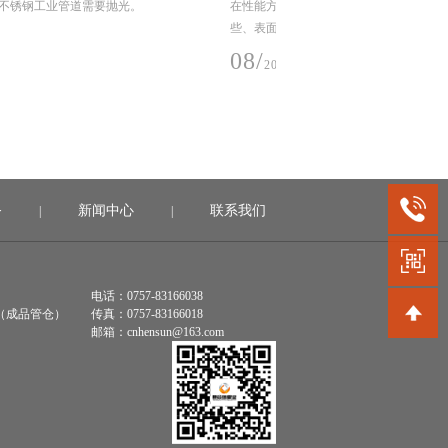
方面，不锈钢焊管的均匀性要比不锈钢工业管更好
今天我们来说说不锈钢工业
面质量更优。
就是依靠吸附剂与吸附质之
电引力，形成物理吸附、化
022-03
07/
2022-03
务
新闻中心
联系我们
|
|
电话：0757-83166038
（成品管仓）
传真：0757-83166018
邮箱：cnhensun@163.com