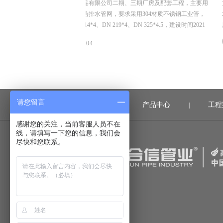
三期厂房及配套工程，主要用
龙岗区优质饮用水入户工程（2019年）-深水龙岗水
用304材质不锈钢工业管，
水片区（龙城街道二标）工程项目，主要用途在龙
DN 325*4.5，建设时间2021
用水系统，我们供了薄壁不锈钢水管及管件，规格
DN15-50，材质是304，核心技术采用卡压式。
06/
2022-04
请您留言
首页
产品中心
工程
|
|
感谢您的关注，当前客服人员不在
线，请填写一下您的信息，我们会
尽快和您联系。