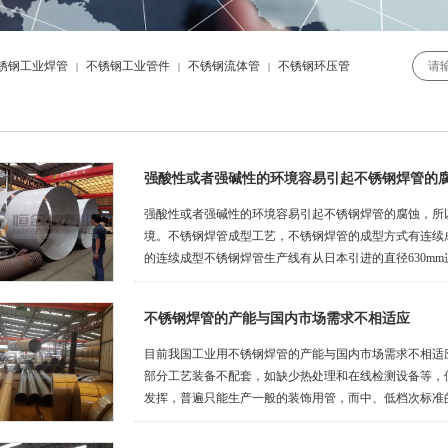
锈钢工业焊管
不锈钢工业管件
不锈钢流体管
不锈钢环压管
|
|
|
强酸性或者强碱性的环境容易引起不锈钢焊管的
强酸性或者强碱性的环境容易引起不锈钢焊管的腐蚀，所
境。不锈钢焊管成型工艺，不锈钢焊管的成型方式有连续
的连续成型不锈钢焊管生产线有从日本引进的直径630m
的焊管成型工艺（FFX柔性成型技术）生产中大口径不锈钢焊管
～22mm)）。
不锈钢焊管的产能与国内市场需求不相适应
目前我国工业用不锈钢焊管的产能与国内市场需求不相适
部分工艺装备不配套，如缺少热处理和在线检测设备等，
发挥，普遍只能生产一般的装饰用管，而中、低档次标准
求；工业用焊管，如化工机械用管、热交换器用管等只有
严重不足。