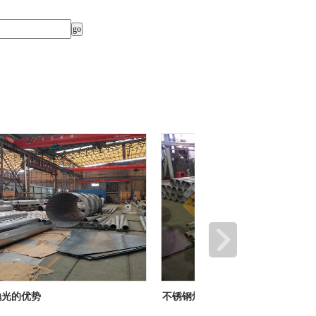
焊管的均匀性要比不锈钢工业管更好些
不锈钢工业管活性炭吸