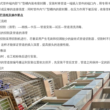
式管件端内部
“U”型槽内装有密封圈，安装时将管道一端插入管件的端口内，用专用
形成足够的连接强度：同时管件内“U”型槽内的密封圈，在压力作用下被压缩，依靠
艺流程及操作要点
艺流程
切割（清理）
----画线---卡压----管道安装---试压---管道清洗消毒。
道的切割及管道的清理
切割采用切割机进行。尽量采用产生毛刺和切屑较少的旋转式管道切割器，切割时不
，这样才能保证管道的插入深度，提高接头的连接性能。
道敷设
敷时，在工程粉饰后进行安装。
好的管道按编号搬运到安装位置依次排开，先安装干管后支管，管道之间保持一定的距
图片