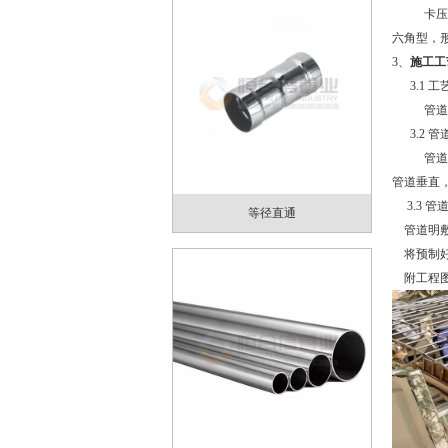
卡压
六角型，
3、
施工工
3.1 工
管道
3.2 管
管道
管道垂直
3.3 管
等径直通
管道明
将预制
附工程