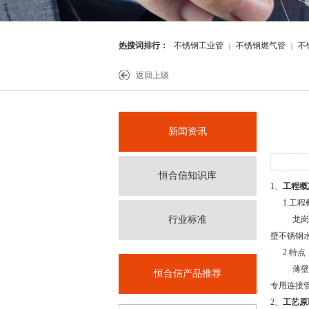
热搜词排行：
不锈钢工业管
不锈钢燃气管
不
|
|
件
返回上级
新闻资讯
恒合信知识库
1、
工程概
1.工程
行业标准
龙岗
壁不锈钢水
2.特点
薄壁
恒合信产品推荐
专用连接
2、
工艺原