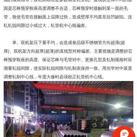
因是芯棒预穿鞍座高度调整不合适，芯棒预穿时接触到某一面的毛
管，致使毛管在接触面上温降过快，造成壁厚不均甚至拉凹缺陷。连
轧轧辊间隙过小或过大，轧管机中心线偏差。
单、双机架压下量不均，会造成
食品级不锈钢管
方向超薄(超
厚)、双机架方向超厚(超薄)的直线型对称偏差。主要措施是调整好芯
棒预穿鞍座的高度、保证芯棒与毛管对中。更换孔型及轧制规格时应
测量轧辊间隙，使实际轧辊间隙与轧制表保持一致。用光学对中装置
调整轧制中心线，年度大修时必须校正轧管机中心线。