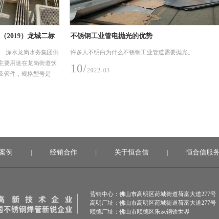
城二标
不锈钢工业管电抛光的优势
不锈钢
务集团供
许多人不明白为什么不锈钢工业管道需要抛光。
在性能
岗街道饮
些、表
10/
2022-03
型号是
08/
2
案例
经销合作
关于恒合信
恒合信服
|
|
|
营销中心：佛山市高明区荷城街道荷富大道277号
高明厂址：佛山市高明区荷城街道荷富大道277号
顺德厂址：佛山市顺德区乐从钢铁世界