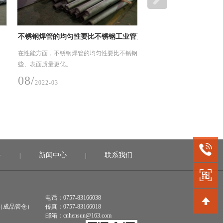
焊管的均匀性要比不锈钢工业管更好些
不锈钢工业管活性炭吸
方面，不锈钢焊管的均匀性要比不锈钢工业管更好
今天我们来说说不锈钢工业
面质量更优。
就是依靠吸附剂与吸附质之
电引力，形成物理吸附、化
022-03
07/
2022-03
务
新闻中心
联系我们
|
|
电话：0757-83166038
（成品管仓）
传真：0757-83166018
邮箱：cnhensun@163.com