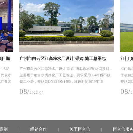
项目顺
广州市白云区江高净水厂设计-采购-施工总承包
江门顶
工艺管
(EPC)项目
项目
产活动
广州市白云区江高净水厂设计-采购-施工总承包(EPC)项目，
江门顶
明代表孝
主要用于项目水质净化厂工艺管道，要求采用304材质不锈
于项目
池产业园
钢工业管，规格是DN25-DN1400，建设时间2019年10
规格是DN
月-2020年6月（机电安装材料入场至完成安装时间）。
年11月
08/
08/
2022-04
2
案例
经销合作
关于恒合信
恒合信服
|
|
|