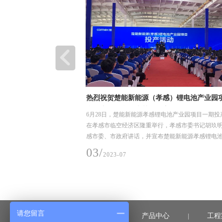
装卸、堆放和储存要求
热烈祝贺楚能新能源（孝感）锂电池产业园
利投产，恒合信为其提供安全可靠的不锈钢
、堆放和储存要求
6月28日，楚能新能源孝感锂电池产业园项目一期投
道系统产品
在孝感市临空经济区隆重举行，孝感市委书记胡玖
感市委、市政府讲话，并宣布楚能新能源孝感锂电
项目一期正式投产
03/
2023-07
请您留言
首页
产品中心
工程
|
|