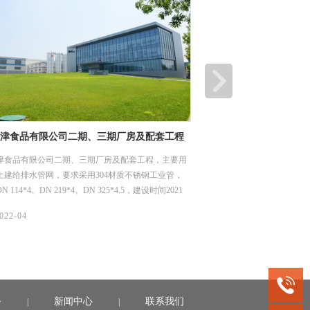
津食品有限公司二期、三期厂房及配套工程
深圳市龙岗优质饮用水入
工程项目
津食品有限公司二期、三期厂房及配套工程，主要用
龙岗区优质饮用水入户工程（
土建给排水管网，要求采用304材质不锈钢工业管，
水片区（龙城街道二标）工
 114*4、DN 219*4、DN 325*4.5，建设时间2021
用水系统，我们供了薄壁不
1日。
DN15-50，材质是304，
06/
022-04
2022-04
务
新闻中心
联系我们
|
|