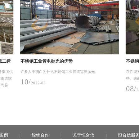
城二标
不锈钢工业管电抛光的优势
不锈钢
务集团供
许多人不明白为什么不锈钢工业管道需要抛光。
在性能
岗街道饮
些、表
10/
2022-03
型号是
08/
2
案例
经销合作
关于恒合信
恒合信服
|
|
|