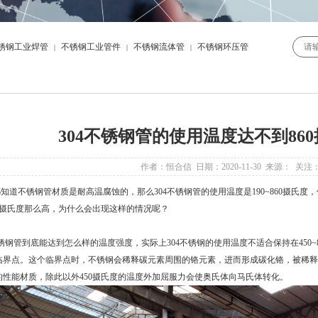
锈钢工业焊管
不锈钢工业管件
不锈钢流体管
不锈钢环压管
|
|
|
304不锈钢管的使用温度达不到86
作者：恒合信 日期：2020-11-30 来源： 关注
道不锈钢管材质是耐高温腐蚀的，那么
304不锈钢管
的使用温度是190~860摄氏
60摄氏度那么高，为什么会出现这样的情况呢？
不锈钢管
到底能达到怎么样的温度强度，实际上304不锈钢的使用温度不适合保持在450~8
临界点。这个临界点时，不锈钢会稀释碳元素周围的铬元素，进而形成碳化铬，被稀释
的性能材质，除此以外450摄氏度的温度外加屈服力会使奥氏体向马氏体转化。