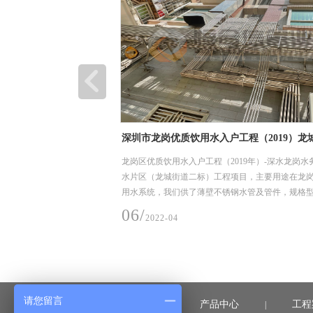
期、三期厂房及配套工程
深圳市龙岗优质饮用水入户工程（2019）龙
工程项目
三期厂房及配套工程，主要用
龙岗区优质饮用水入户工程（2019年）-深水龙岗水
用304材质不锈钢工业管，
水片区（龙城街道二标）工程项目，主要用途在龙
DN 325*4.5，建设时间2021
用水系统，我们供了薄壁不锈钢水管及管件，规格
DN15-50，材质是304，核心技术采用卡压式。
06/
2022-04
请您留言
首页
产品中心
工程
|
|