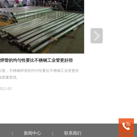
焊管的均匀性要比不锈钢工业管更好些
不锈钢工业管活性炭吸
方面，不锈钢焊管的均匀性要比不锈钢工业管更好
今天我们来说说不锈钢工业
面质量更优。
就是依靠吸附剂与吸附质之
电引力，形成物理吸附、化
022-03
07/
2022-03
务
新闻中心
联系我们
|
|