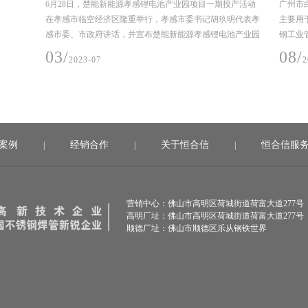
产活动
广州市白云区江高净水厂设计-采购-施工总承包(EPC)项目，
江门顶
明代表孝
主要用于项目水质净化厂工艺管道，要求采用304材质不锈
于项目
池产业园
钢工业管，规格是DN25-DN1400，建设时间2019年10
规格是DN
月-2020年6月（机电安装材料入场至完成安装时间）。
年11月
08/
08/
2022-04
案例
经销合作
关于恒合信
恒合信服
|
|
|
营销中心：佛山市高明区荷城街道荷富大道277号
高明厂址：佛山市高明区荷城街道荷富大道277号
顺德厂址：佛山市顺德区乐从钢铁世界