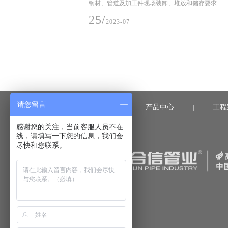
、堆放和储存要求
6月28日，楚能新能源孝感锂电池产业园项目一期投
道系统产品
在孝感市临空经济区隆重举行，孝感市委书记胡玖
感市委、市政府讲话，并宣布楚能新能源孝感锂电
项目一期正式投产
03/
2023-07
请您留言
首页
产品中心
工程
|
|
感谢您的关注，当前客服人员不在
线，请填写一下您的信息，我们会
尽快和您联系。