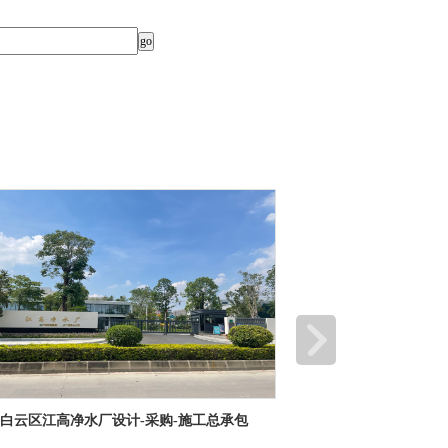
顶津食品有限公司二期、三期厂房及配套工程
深圳市龙岗优质饮用水入
工程项目