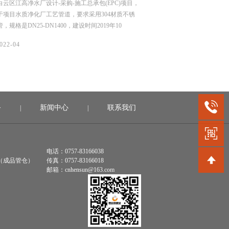
津食品有限公司二期、三期厂房及配套工程，主要用
龙岗区优质饮用水入户工程（
土建给排水管网，要求采用304材质不锈钢工业管，
水片区（龙城街道二标）工
 114*4、DN 219*4、DN 325*4.5，建设时间2021
用水系统，我们供了薄壁不
1日。
DN15-50，材质是304，
06/
2022-04
2022-04
务
新闻中心
联系我们
|
|
电话：0757-83166038
（成品管仓）
传真：0757-83166018
邮箱：cnhensun@163.com