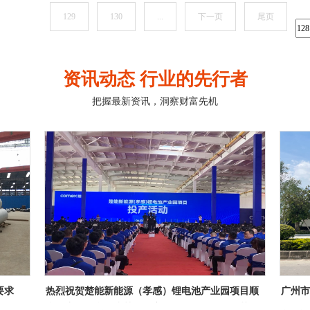
129
130
...
下一页
尾页
资讯动态 行业的先行者
把握最新资讯，洞察财富先机
项目顺
广州市白云区江高净水厂设计-采购-施工总承包
江门
工艺管
(EPC)项目
项目