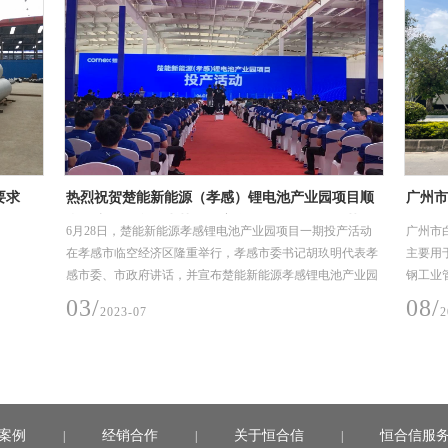
要求
热烈祝贺楚能新能源（孝感）锂电池产业园项目顺
广州市
利投产，恒合信为其提供安全可靠的不锈钢工艺管
(EPC
6月28日，楚能新能源孝感锂电池产业园项目一期投产活动
广州市白
道系统产品
在孝感市临空经济区隆重举行，孝感市委书记胡玖明代表孝
主要用
感市委、市政府讲话，并宣布楚能新能源孝感锂电池产业园
钢工业管
项目一期正式投产
月-2
03/
08/
2023-07
2
案例
经销合作
关于恒合信
恒合信服
|
|
|