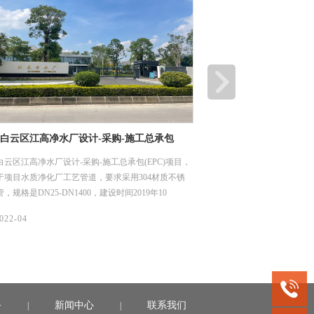
白云区江高净水厂设计-采购-施工总承包
江门顶津食品有限公司
)项目
项目
云区江高净水厂设计-采购-施工总承包(EPC)项目，
江门顶津食品有限公司二期
于项目水质净化厂工艺管道，要求采用304材质不锈
于项目土建给排水管网，要求
，规格是DN25-DN1400，建设时间2019年10
规格是DN 114*4、DN 219*
020年6月（机电安装材料入场至完成安装时间）。
年11月1日。
08/
022-04
2022-04
务
新闻中心
联系我们
|
|