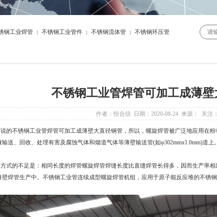
锈钢工业焊管
不锈钢工业管件
不锈钢流体管
不锈钢环压管
|
|
|
不锈钢工业管焊管可加工成薄壁
作者：恒合信 日期：2020-08-24 来源： 关注
说的
不锈钢工业管焊管
可加工成薄壁大直径钢管，所以，螺旋焊管被广泛地应用在粉
输送、回收、处理有害及腐蚀气体和烟道气体等薄壁输送管(如φ302mmx1.0mm)道上
式的不足是：相同长度的焊管螺旋焊管焊缝长度比直缝焊管长得多，因而生产率相
薄壁焊管生产中。不锈钢工业管连续成型螺旋焊管机组，应用于原子能反应堆的不锈钢