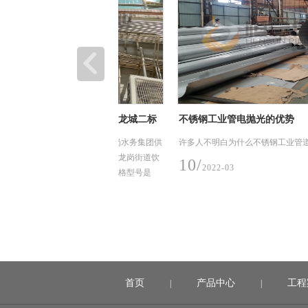
工程（2019）龙城二标
不锈钢工业管电抛光的优势
19年）-深水龙岗水务集团供
许多人不明白为什么不锈钢工业管道需要抛光。
项目，主要用途在龙岗街道饮
10/
2022-03
钢水管及管件，规格型号是
技术采用卡压式。
首页
产品中心
工程
|
|