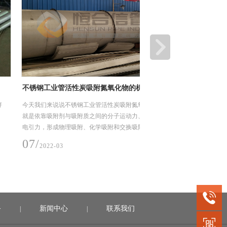
工业管活性炭吸附氮氧化物的机理解析
不锈钢焊管的均匀性要
们来说说不锈钢工业管活性炭吸附氮氧化物的机理，
在性能方面，不锈钢焊管的
靠吸附剂与吸附质之间的分子运动力、化学键力与静
些、表面质量更优。胀管性
，形成物理吸附、化学吸附和交换吸附。
管材的要优，而且焊管通常
匀，性能更稳定。工业管则
01/
022-03
2022-03
性能不相同，有的可能相差
热管处理时存在受热不均匀
务
新闻中心
联系我们
|
|