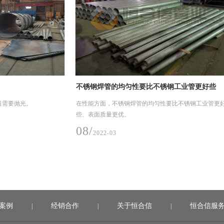
不锈钢焊管的均匀性要比不锈钢工业管更好些
不锈钢
在性能方面，不锈钢焊管的均匀性要比不锈钢工业管更好
今天我
些、表面质量更优。
就是依
电引力
08/
2022-03
07/
2
案例
经销合作
关于恒合信
恒合信服
|
|
|