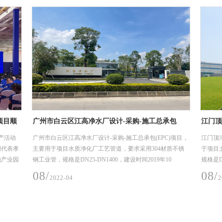
厂设计-采购-施工总承包
江门顶津食品有限公司二期、三期厂房
项目
-采购-施工总承包(EPC)项目，
江门顶津食品有限公司二期、三期厂房及配套
艺管道，要求采用304材质不锈
于项目土建给排水管网，要求采用304材质不
1400，建设时间2019年10
规格是DN 114*4、DN 219*4、DN 325*4.5，
安装材料入场至完成安装时间）。
年11月1日。
08/
2022-04