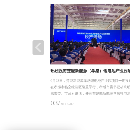
祝贺楚能新能源（孝感）锂电池产业园项目顺
广州市白云区江高净水
产，恒合信为其提供安全可靠的不锈钢工艺管
(EPC)项目
28日，楚能新能源孝感锂电池产业园项目一期投产活动
广州市白云区江高净水厂设计
统产品
感市临空经济区隆重举行，孝感市委书记胡玖明代表孝
主要用于项目水质净化厂工
委、市政府讲话，并宣布楚能新能源孝感锂电池产业园
钢工业管，规格是DN25-DN
一期正式投产
月-2020年6月（机电
/
08/
2023-07
2022-04