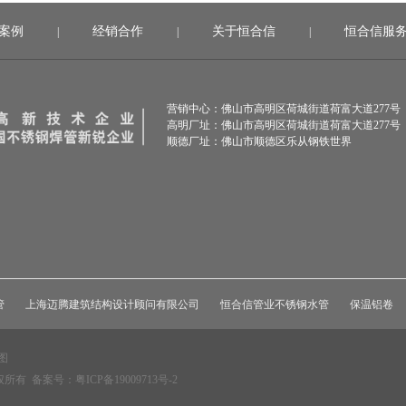
案例
经销合作
关于恒合信
恒合信服
|
|
|
营销中心：佛山市高明区荷城街道荷富大道277号
高明厂址：佛山市高明区荷城街道荷富大道277号
顺德厂址：佛山市顺德区乐从钢铁世界
管
上海迈腾建筑结构设计顾问有限公司
恒合信管业不锈钢水管
保温铝卷
图
版权所有
备案号：粤ICP备19009713号-2