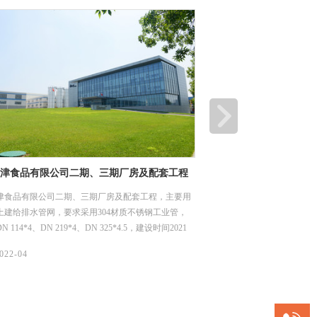
及配套工程
深圳市龙岗优质饮用水入户工程（2019）龙城二标
工程项目
工程，主要用
龙岗区优质饮用水入户工程（2019年）-深水龙岗水务集团供
许
锈钢工业管，
水片区（龙城街道二标）工程项目，主要用途在龙岗街道饮
1
建设时间2021
用水系统，我们供了薄壁不锈钢水管及管件，规格型号是
DN15-50，材质是304，核心技术采用卡压式。
06/
2022-04