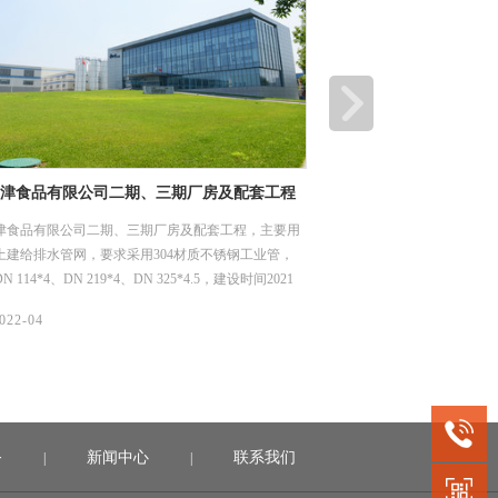
津食品有限公司二期、三期厂房及配套工程
深圳市龙岗优质饮用水入
工程项目
津食品有限公司二期、三期厂房及配套工程，主要用
龙岗区优质饮用水入户工程（
土建给排水管网，要求采用304材质不锈钢工业管，
水片区（龙城街道二标）工
 114*4、DN 219*4、DN 325*4.5，建设时间2021
用水系统，我们供了薄壁不
1日。
DN15-50，材质是304，
06/
022-04
2022-04
务
新闻中心
联系我们
|
|