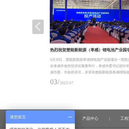
装卸、堆放和储存要求
热烈祝贺楚能新能源（孝感）锂电池产业园
利投产，恒合信为其提供安全可靠的不锈钢
、堆放和储存要求
6月28日，楚能新能源孝感锂电池产业园项目一期投
道系统产品
在孝感市临空经济区隆重举行，孝感市委书记胡玖
感市委、市政府讲话，并宣布楚能新能源孝感锂电
项目一期正式投产
03/
2023-07
请您留言
首页
产品中心
工程
|
|