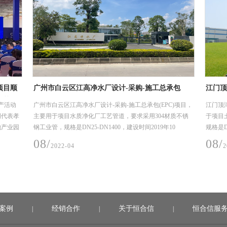
项目顺
广州市白云区江高净水厂设计-采购-施工总承包
江门顶
工艺管
(EPC)项目
项目
产活动
广州市白云区江高净水厂设计-采购-施工总承包(EPC)项目，
江门顶
明代表孝
主要用于项目水质净化厂工艺管道，要求采用304材质不锈
于项目
池产业园
钢工业管，规格是DN25-DN1400，建设时间2019年10
规格是DN
月-2020年6月（机电安装材料入场至完成安装时间）。
年11月
08/
08/
2022-04
2
案例
经销合作
关于恒合信
恒合信服
|
|
|