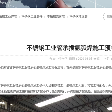
锈钢工业焊管
不锈钢工业管件
不锈钢流体管
不锈钢环压管
|
|
|
不锈钢工业管承插氩弧焊施工预
作者：恒合信 日期：2020-08-05 来源： 关注
们来说说
不锈钢工业管
承插氩弧焊施工预备流程：首先是编制
不锈钢工业管
承插氩弧
是
不锈钢工业管
承插氩弧焊施工操作人员要以管工、氩弧焊工为主，其它工种配合，并
管承插氩弧焊施工用料按资料方案备齐，送到现场，并保证按方案供给。最后是对现场