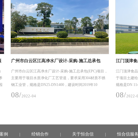
要求
热烈祝贺楚能新能源（孝感）锂电池产业园项目顺
广州市
利投产，恒合信为其提供安全可靠的不锈钢工艺管
(EPC
6月28日，楚能新能源孝感锂电池产业园项目一期投产活动
广州市白
道系统产品
在孝感市临空经济区隆重举行，孝感市委书记胡玖明代表孝
主要用
感市委、市政府讲话，并宣布楚能新能源孝感锂电池产业园
钢工业管
项目一期正式投产
月-2
03/
08/
2023-07
2
案例
经销合作
关于恒合信
恒合信服
|
|
|