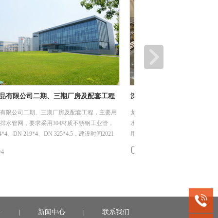
白云区江高净水厂设计-采购-施工总承包
江门顶津食品有限公司
)项目
项目
云区江高净水厂设计-采购-施工总承包(EPC)项目，
江门顶津食品有限公司二期
于项目水质净化厂工艺管道，要求采用304材质不锈
于项目土建给排水管网，要求
，规格是DN25-DN1400，建设时间2019年10
规格是DN 114*4、DN 219*
020年6月（机电安装材料入场至完成安装时间）。
年11月1日。
08/
022-04
2022-04
务
新闻中心
联系我们
|
|