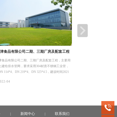
津食品有限公司二期、三期厂房及配套工程
深圳市龙岗优质饮用水入
工程项目
津食品有限公司二期、三期厂房及配套工程，主要用
龙岗区优质饮用水入户工程（
土建给排水管网，要求采用304材质不锈钢工业管，
水片区（龙城街道二标）工
 114*4、DN 219*4、DN 325*4.5，建设时间2021
用水系统，我们供了薄壁不
1日。
DN15-50，材质是304，
06/
022-04
2022-04
务
新闻中心
联系我们
|
|