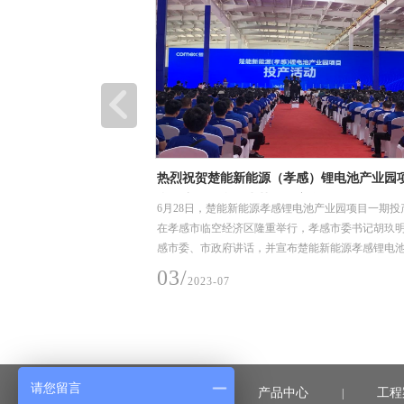
装卸、堆放和储存要求
热烈祝贺楚能新能源（孝感）锂电池产业园
利投产，恒合信为其提供安全可靠的不锈钢
、堆放和储存要求
6月28日，楚能新能源孝感锂电池产业园项目一期投
道系统产品
在孝感市临空经济区隆重举行，孝感市委书记胡玖
感市委、市政府讲话，并宣布楚能新能源孝感锂电
项目一期正式投产
03/
2023-07
请您留言
首页
产品中心
工程
|
|