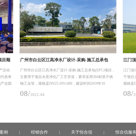
项目顺
广州市白云区江高净水厂设计-采购-施工总承包
江门顶
工艺管
(EPC)项目
项目
产活动
广州市白云区江高净水厂设计-采购-施工总承包(EPC)项目，
江门顶
明代表孝
主要用于项目水质净化厂工艺管道，要求采用304材质不锈
于项目
池产业园
钢工业管，规格是DN25-DN1400，建设时间2019年10
规格是DN
月-2020年6月（机电安装材料入场至完成安装时间）。
年11月
08/
08/
2022-04
2
案例
经销合作
关于恒合信
恒合信服
|
|
|