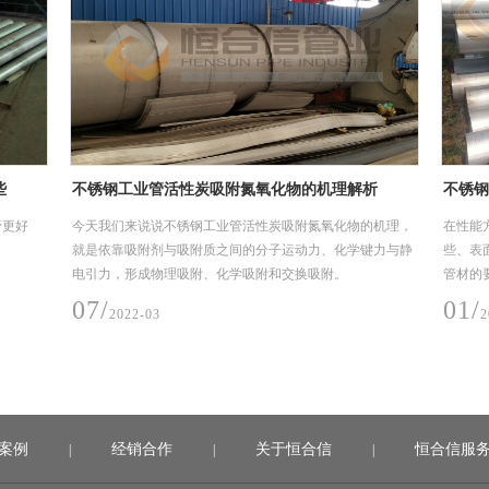
要求
热烈祝贺楚能新能源（孝感）锂电池产业园项目顺
广州市
利投产，恒合信为其提供安全可靠的不锈钢工艺管
(EPC
6月28日，楚能新能源孝感锂电池产业园项目一期投产活动
广州市白
道系统产品
在孝感市临空经济区隆重举行，孝感市委书记胡玖明代表孝
主要用
感市委、市政府讲话，并宣布楚能新能源孝感锂电池产业园
钢工业管
项目一期正式投产
月-2
03/
08/
2023-07
2
案例
经销合作
关于恒合信
恒合信服
|
|
|