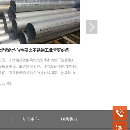
白云区江高净水厂设计-采购-施工总承包
江门顶津食品有限公司
)项目
项目
云区江高净水厂设计-采购-施工总承包(EPC)项目，
江门顶津食品有限公司二期
于项目水质净化厂工艺管道，要求采用304材质不锈
于项目土建给排水管网，要求
，规格是DN25-DN1400，建设时间2019年10
规格是DN 114*4、DN 219*
020年6月（机电安装材料入场至完成安装时间）。
年11月1日。
08/
022-04
2022-04
务
新闻中心
联系我们
|
|