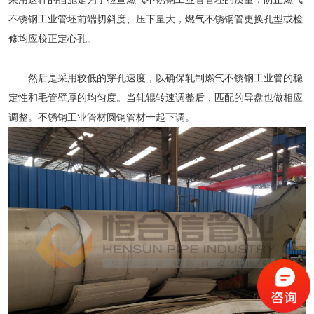
不锈钢工业管坯前端切斜度、压下量大，燃气不锈钢管更换孔型或检
修均应校正定心孔。
然后是采用较低的穿孔速度，以确保轧制燃气
不锈钢工业管
的稳
定性和毛管壁厚的均匀度。当轧辊转速调整后，匹配的导盘也做相应
调整。
不锈钢工业管
材圆钢管材一起下调。