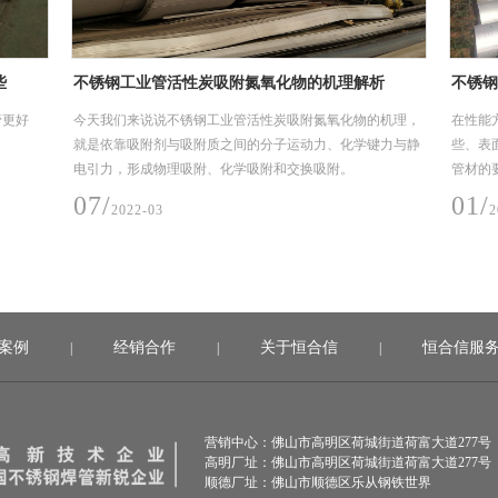
些
不锈钢工业管活性炭吸附氮氧化物的机理解析
不锈钢
管更好
今天我们来说说不锈钢工业管活性炭吸附氮氧化物的机理，
在性能
就是依靠吸附剂与吸附质之间的分子运动力、化学键力与静
些、表
电引力，形成物理吸附、化学吸附和交换吸附。
管材的
匀，性
07/
01/
2022-03
2
性能不
热管处
案例
经销合作
关于恒合信
恒合信服
|
|
|
营销中心：佛山市高明区荷城街道荷富大道277号
高明厂址：佛山市高明区荷城街道荷富大道277号
顺德厂址：佛山市顺德区乐从钢铁世界