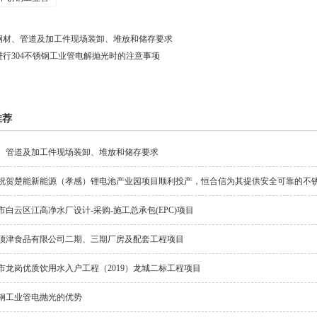
钢材、管道及加工件现场装卸、堆放和储存要求
进行304不锈钢工业管电解抛光时的注意事项
推荐
、管道及加工件现场装卸、堆放和储存要求
祝贺楚能新能源（孝感）锂电池产业园项目顺利投产，恒合信为其提供安全可靠的不
市白云区江高净水厂设计-采购-施工总承包(EPC)项目
顶津食品有限公司二期、三期厂房及配套工程项目
市龙岗优质饮用水入户工程（2019）龙城二标工程项目
钢工业管电抛光的优势