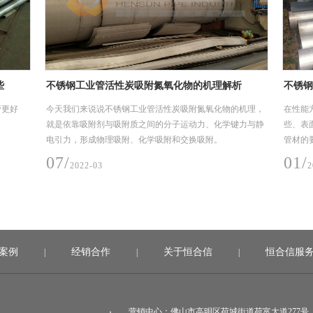
要求
热烈祝贺楚能新能源（孝感）锂电池产业园项目顺
广州市
利投产，恒合信为其提供安全可靠的不锈钢工艺管
(EPC
6月28日，楚能新能源孝感锂电池产业园项目一期投产活动
广州市白
道系统产品
在孝感市临空经济区隆重举行，孝感市委书记胡玖明代表孝
主要用
感市委、市政府讲话，并宣布楚能新能源孝感锂电池产业园
钢工业管
项目一期正式投产
月-2
03/
08/
2023-07
2
案例
经销合作
关于恒合信
恒合信服
|
|
|
营销中心：佛山市高明区荷城街道荷富大道277号