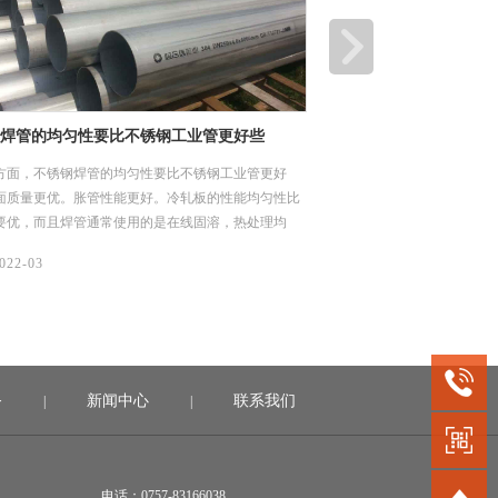
白云区江高净水厂设计-采购-施工总承包
江门顶津食品有限公司
)项目
项目
云区江高净水厂设计-采购-施工总承包(EPC)项目，
江门顶津食品有限公司二期
于项目水质净化厂工艺管道，要求采用304材质不锈
于项目土建给排水管网，要求
，规格是DN25-DN1400，建设时间2019年10
规格是DN 114*4、DN 219*
020年6月（机电安装材料入场至完成安装时间）。
年11月1日。
08/
022-04
2022-04
务
新闻中心
联系我们
|
|
电话：0757-83166038