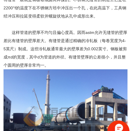
2200°f的温度下在不锈钢方坯中冲压出一个孔，在此高温下，工具钢
经冲压和拉延变得柔软并螺旋状地从孔中成形出来。
这样管道的壁厚不均匀且偏心度高。因而astm允许无缝管的壁厚
差比有缝管的壁厚差大。有缝管是通过精确的冷轧板（每卷宽度为4-
5英尺）制成。这些冷轧板通常最大的壁厚差为0.002英寸。钢板被剪
成πd的宽度，其中d为管道的外径。有缝管壁厚的公差很小，并且整
个圆周的壁厚非常均一。