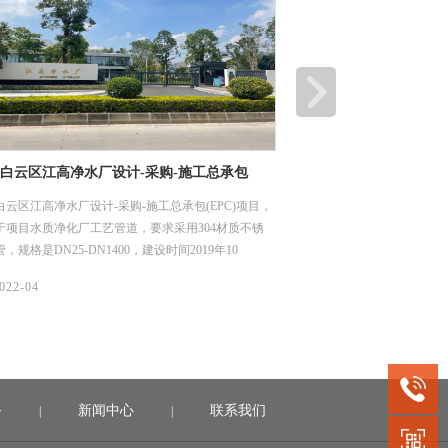
白云区江高净水厂设计-采购-施工总承包
江门顶津食品有限公司
)项目
项目
云区江高净水厂设计-采购-施工总承包(EPC)项目，
江门顶津食品有限公司二期
于项目水质净化厂工艺管道，要求采用304材质不锈
于项目土建给排水管网，要求
，规格是DN25-DN1400，建设时间2019年10
规格是DN 114*4、DN 219*
020年6月（机电安装材料入场至完成安装时间）。
年11月1日。
08/
022-04
2022-04
务
新闻中心
联系我们
|
|