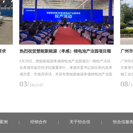
要求
热烈祝贺楚能新能源（孝感）锂电池产业园项目顺
广州市
利投产，恒合信为其提供安全可靠的不锈钢工艺管
(EPC
6月28日，楚能新能源孝感锂电池产业园项目一期投产活动
广州市白
道系统产品
在孝感市临空经济区隆重举行，孝感市委书记胡玖明代表孝
主要用
感市委、市政府讲话，并宣布楚能新能源孝感锂电池产业园
钢工业管
项目一期正式投产
月-2
03/
08/
2023-07
2
案例
经销合作
关于恒合信
恒合信服
|
|
|