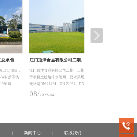
津食品有限公司二期、三期厂房及配套工程
深圳市龙岗优质饮用水入
工程项目
津食品有限公司二期、三期厂房及配套工程，主要用
龙岗区优质饮用水入户工程（
土建给排水管网，要求采用304材质不锈钢工业管，
水片区（龙城街道二标）工
 114*4、DN 219*4、DN 325*4.5，建设时间2021
用水系统，我们供了薄壁不
1日。
DN15-50，材质是304，
06/
022-04
2022-04
务
新闻中心
联系我们
|
|