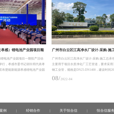
项目顺
广州市白云区江高净水厂设计-采购-施工总承包
江门顶
工艺管
(EPC)项目
项目
产活动
广州市白云区江高净水厂设计-采购-施工总承包(EPC)项目，
江门顶
明代表孝
主要用于项目水质净化厂工艺管道，要求采用304材质不锈
于项目
池产业园
钢工业管，规格是DN25-DN1400，建设时间2019年10
规格是DN
月-2020年6月（机电安装材料入场至完成安装时间）。
年11月
08/
08/
2022-04
2
案例
经销合作
关于恒合信
恒合信服
|
|
|