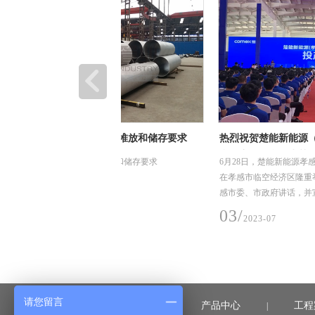
装卸、堆放和储存要求
热烈祝贺楚能新能源（孝感）锂电池产业园
利投产，恒合信为其提供安全可靠的不锈钢
、堆放和储存要求
6月28日，楚能新能源孝感锂电池产业园项目一期投
道系统产品
在孝感市临空经济区隆重举行，孝感市委书记胡玖
感市委、市政府讲话，并宣布楚能新能源孝感锂电
项目一期正式投产
03/
2023-07
请您留言
首页
产品中心
工程
|
|