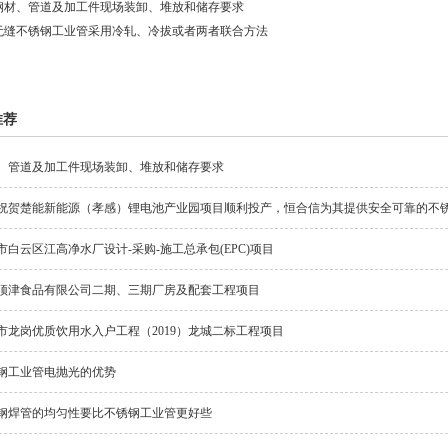
钢材、管道及加工件现场装卸、堆放和储存要求
无缝不锈钢工业管采用冷轧、冷拔或者两者联合方法
推荐
、管道及加工件现场装卸、堆放和储存要求
祝贺楚能新能源（孝感）锂电池产业园项目顺利投产，恒合信为其提供安全可靠的不
市白云区江高净水厂设计-采购-施工总承包(EPC)项目
顶津食品有限公司二期、三期厂房及配套工程项目
市龙岗优质饮用水入户工程（2019）龙城二标工程项目
钢工业管电抛光的优势
钢焊管的均匀性要比不锈钢工业管更好些