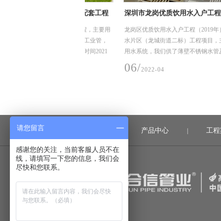
期、三期厂房及配套工程
深圳市龙岗优质饮用水入户工程（2019）龙
工程项目
三期厂房及配套工程，主要用
龙岗区优质饮用水入户工程（2019年）-深水龙岗水
用304材质不锈钢工业管，
水片区（龙城街道二标）工程项目，主要用途在龙
DN 325*4.5，建设时间2021
用水系统，我们供了薄壁不锈钢水管及管件，规格
DN15-50，材质是304，核心技术采用卡压式。
06/
2022-04
请您留言
首页
产品中心
工程
|
|
感谢您的关注，当前客服人员不在
线，请填写一下您的信息，我们会
尽快和您联系。