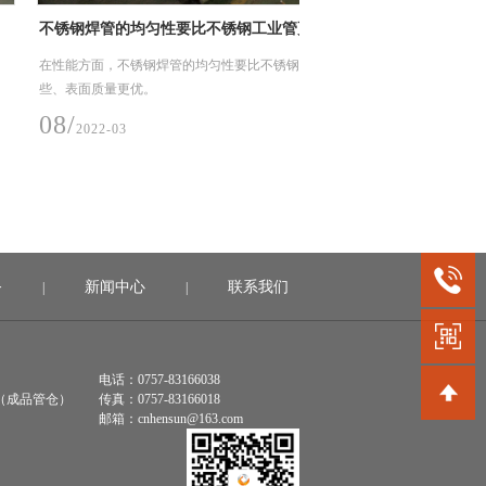
焊管的均匀性要比不锈钢工业管更好些
不锈钢工业管活性炭吸
方面，不锈钢焊管的均匀性要比不锈钢工业管更好
今天我们来说说不锈钢工业
面质量更优。
就是依靠吸附剂与吸附质之
电引力，形成物理吸附、化
022-03
07/
2022-03
务
新闻中心
联系我们
|
|
电话：0757-83166038
（成品管仓）
传真：0757-83166018
邮箱：cnhensun@163.com