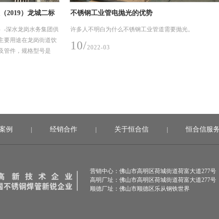
城二标
不锈钢工业管电抛光的优势
不锈钢
务集团供
许多人不明白为什么不锈钢工业管道需要抛光。
在性能
岗街道饮
些、表
10/
2022-03
型号是
08/
2
案例
经销合作
关于恒合信
恒合信服
|
|
|
营销中心：佛山市高明区荷城街道荷富大道277号
高明厂址：佛山市高明区荷城街道荷富大道277号
顺德厂址：佛山市顺德区乐从钢铁世界