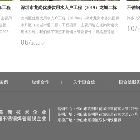
城二标
不锈钢工业管电抛光的优势
不锈钢
务集团供
许多人不明白为什么不锈钢工业管道需要抛光。
在性能
岗街道饮
些、表
10/
2022-03
型号是
08/
2
案例
经销合作
关于恒合信
恒合信服
|
|
|
营销中心：佛山市高明区荷城街道荷富大道277号
高明厂址：佛山市高明区荷城街道荷富大道277号
顺德厂址：佛山市顺德区乐从钢铁世界