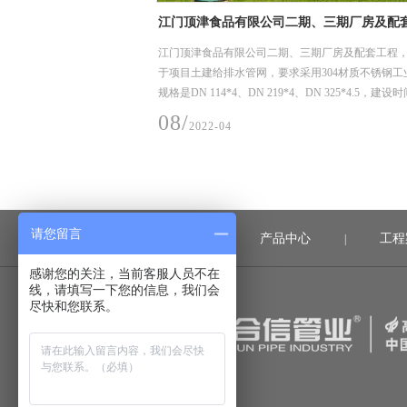
期、三期厂房及配套工程
深圳市龙岗优质饮用水入户工程（2019）龙
工程项目
三期厂房及配套工程，主要用
龙岗区优质饮用水入户工程（2019年）-深水龙岗水
用304材质不锈钢工业管，
水片区（龙城街道二标）工程项目，主要用途在龙
DN 325*4.5，建设时间2021
用水系统，我们供了薄壁不锈钢水管及管件，规格
DN15-50，材质是304，核心技术采用卡压式。
06/
2022-04
请您留言
首页
产品中心
工程
|
|
感谢您的关注，当前客服人员不在
线，请填写一下您的信息，我们会
尽快和您联系。