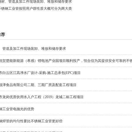
钢材、管道及加工件现场装卸、堆放和储存要求
不锈钢工业管按照用户群性质大概可分为两大类
推荐
、管道及加工件现场装卸、堆放和储存要求
祝贺楚能新能源（孝感）锂电池产业园项目顺利投产，恒合信为其提供安全可靠的不
市白云区江高净水厂设计-采购-施工总承包(EPC)项目
顶津食品有限公司二期、三期厂房及配套工程项目
市龙岗优质饮用水入户工程（2019）龙城二标工程项目
钢工业管电抛光的优势
钢焊管的均匀性要比不锈钢工业管更好些