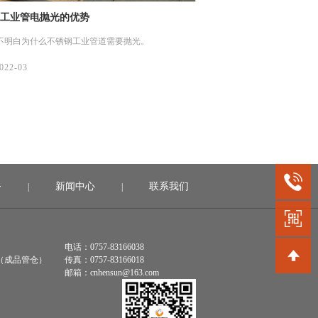
焊管的均匀性要比不锈钢工业管更好些
不锈钢工业管活性炭吸
方面，不锈钢焊管的均匀性要比不锈钢工业管更好
今天我们来说说不锈钢工业
面质量更优。
就是依靠吸附剂与吸附质之
电引力，形成物理吸附、化
022-03
07/
2022-03
务
新闻中心
联系我们
|
|
电话：0757-83166038
（成品管仓）
传真：0757-83166018
邮箱：cnhensun@163.com