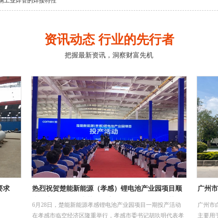
钢工业焊管的焊接特性
资讯动态 行业的先行者
把握最新资讯，洞察财富先机
项目顺
广州市白云区江高净水厂设计-采购-施工总承包
江门顶
工艺管
(EPC)项目
项目
产活动
广州市白云区江高净水厂设计-采购-施工总承包(EPC)项目，
江门顶
明代表孝
主要用于项目水质净化厂工艺管道，要求采用304材质不锈
于项目