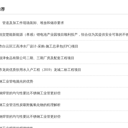
推荐
、管道及加工件现场装卸、堆放和储存要求
祝贺楚能新能源（孝感）锂电池产业园项目顺利投产，恒合信为其提供安全可靠的不
市白云区江高净水厂设计-采购-施工总承包(EPC)项目
顶津食品有限公司二期、三期厂房及配套工程项目
市龙岗优质饮用水入户工程（2019）龙城二标工程项目
钢工业管电抛光的优势
钢焊管的均匀性要比不锈钢工业管更好些
钢工业管活性炭吸附氮氧化物的机理解析
钢焊管的均匀性要比不锈钢工业管更好些