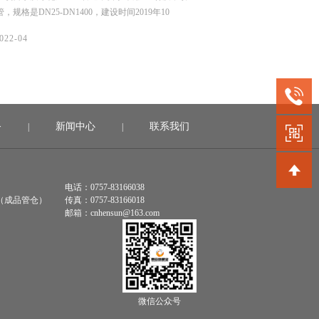
 114*4、DN 219*4、DN 325*4.5，建设时间2021
用水系统，我们供了薄壁不
1日。
DN15-50，材质是304，
06/
022-04
2022-04
务
新闻中心
联系我们
|
|
电话：0757-83166038
（成品管仓）
传真：0757-83166018
邮箱：cnhensun@163.com
微信公众号