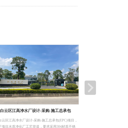
津食品有限公司二期、三期厂房及配套工程
深圳市龙岗优质饮用水入
工程项目
津食品有限公司二期、三期厂房及配套工程，主要用
龙岗区优质饮用水入户工程（
土建给排水管网，要求采用304材质不锈钢工业管，
水片区（龙城街道二标）工