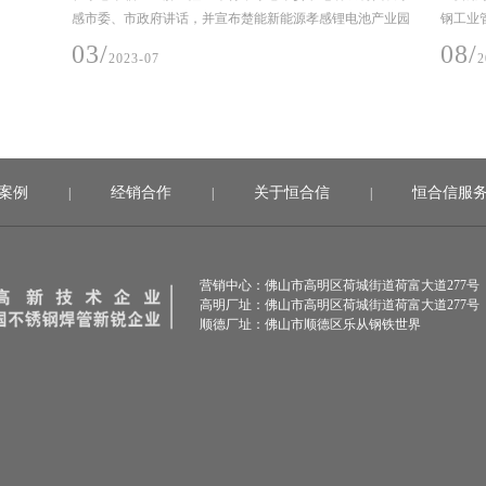
池产业园
钢工业管，规格是DN25-DN1400，建设时间2019年10
规格是DN
月-2020年6月（机电安装材料入场至完成安装时间）。
年11月
08/
08/
2022-04
2
案例
经销合作
关于恒合信
恒合信服
|
|
|
营销中心：佛山市高明区荷城街道荷富大道277号
高明厂址：佛山市高明区荷城街道荷富大道277号
顺德厂址：佛山市顺德区乐从钢铁世界