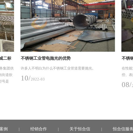
城二标
不锈钢工业管电抛光的优势
不锈钢
务集团供
许多人不明白为什么不锈钢工业管道需要抛光。
在性能
岗街道饮
些、表
10/
2022-03
型号是
08/
2
案例
经销合作
关于恒合信
恒合信服
|
|
|