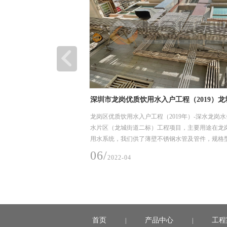
期、三期厂房及配套工程
深圳市龙岗优质饮用水入户工程（2019）龙
工程项目
三期厂房及配套工程，主要用
龙岗区优质饮用水入户工程（2019年）-深水龙岗水
用304材质不锈钢工业管，
水片区（龙城街道二标）工程项目，主要用途在龙
DN 325*4.5，建设时间2021
用水系统，我们供了薄壁不锈钢水管及管件，规格
DN15-50，材质是304，核心技术采用卡压式。
06/
2022-04
首页
产品中心
工程
|
|