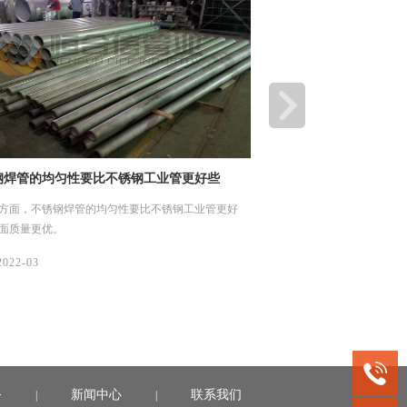
焊管的均匀性要比不锈钢工业管更好些
不锈钢工业管活性炭吸
方面，不锈钢焊管的均匀性要比不锈钢工业管更好
今天我们来说说不锈钢工业
面质量更优。
就是依靠吸附剂与吸附质之
电引力，形成物理吸附、化
022-03
07/
2022-03
务
新闻中心
联系我们
|
|