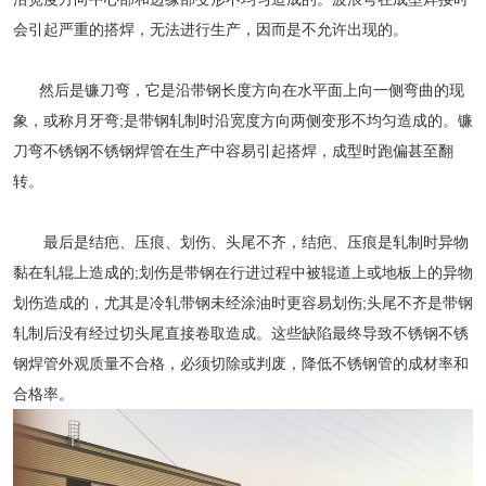
会引起严重的搭焊，无法进行生产，因而是不允许出现的。
然后是镰刀弯，它是沿带钢长度方向在水平面上向一侧弯曲的现
象，或称月牙弯;是带钢轧制时沿宽度方向两侧变形不均匀造成的。镰
刀弯不锈钢不锈钢焊管在生产中容易引起搭焊，成型时跑偏甚至翻
转。
最后是结疤、压痕、划伤、头尾不齐，结疤、压痕是轧制时异物
黏在轧辊上造成的;划伤是带钢在行进过程中被辊道上或地板上的异物
划伤造成的，尤其是冷轧带钢未经涂油时更容易划伤;头尾不齐是带钢
轧制后没有经过切头尾直接卷取造成。这些缺陷最终导致不锈钢不锈
钢焊管外观质量不合格，必须切除或判废，降低不锈钢管的成材率和
合格率。