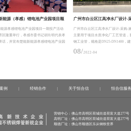
项目顺
广州市白云区江高净水厂设计-采购-施工总承包
江门顶
工艺管
(EPC)项目
项目
产活动
广州市白云区江高净水厂设计-采购-施工总承包(EPC)项目，
江门顶
明代表孝
主要用于项目水质净化厂工艺管道，要求采用304材质不锈
于项目
池产业园
钢工业管，规格是DN25-DN1400，建设时间2019年10
规格是DN
月-2020年6月（机电安装材料入场至完成安装时间）。
年11月
08/
08/
2022-04
2
案例
经销合作
关于恒合信
恒合信服
|
|
|
营销中心：佛山市高明区荷城街道荷富大道277号
高明厂址：佛山市高明区荷城街道荷富大道277号
顺德厂址：佛山市顺德区乐从钢铁世界