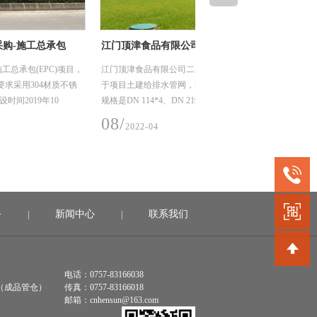
津食品有限公司二期、三期厂房及配套工程
深圳市龙岗优质饮用水入
工程项目
津食品有限公司二期、三期厂房及配套工程，主要用
龙岗区优质饮用水入户工程（
土建给排水管网，要求采用304材质不锈钢工业管，
水片区（龙城街道二标）工
 114*4、DN 219*4、DN 325*4.5，建设时间2021
用水系统，我们供了薄壁不
1日。
DN15-50，材质是304，
06/
022-04
2022-04
务
新闻中心
联系我们
|
|
电话：0757-83166038
（成品管仓）
传真：0757-83166018
邮箱：cnhensun@163.com