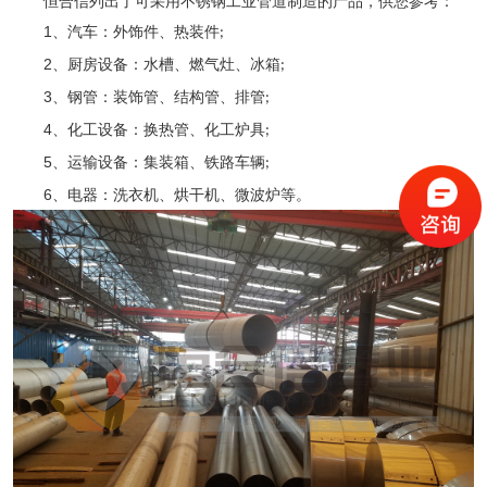
恒合信列出了可采用不锈钢工业管道制造的产品，供您参考：
1
、汽车：外饰件、热装件
;
2
、厨房设备：水槽、燃气灶、冰箱
;
3
、钢管：装饰管、结构管、排管
;
4
、化工设备：换热管、化工炉具
;
5
、运输设备：集装箱、铁路车辆
;
6
、电器：洗衣机、烘干机、微波炉等。