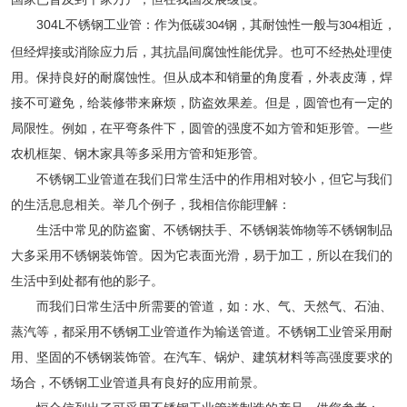
304L
不锈钢工业管
：作为低碳
钢，其耐蚀性一般与
相近，
304
304
但经焊接或消除应力后，其抗晶间腐蚀性能优异。也可不经热处理使
用。保持良好的耐腐蚀性。但从成本和销量的角度看，外表皮薄，焊
接不可避免，给装修带来麻烦，防盗效果差。但是，圆管也有一定的
局限性。例如，在平弯条件下，圆管的强度不如方管和矩形管。一些
农机框架、钢木家具等多采用方管和矩形管。
不锈钢工业管
道在我们日常生活中的作用相对较小，但它与我们
的生活息息相关。举几个例子，我相信你能理解：
生活中常见的防盗窗、不锈钢扶手、不锈钢装饰物等不锈钢制品
大多采用不锈钢装饰管。因为它表面光滑，易于加工，所以在我们的
生活中到处都有他的影子。
而我们日常生活中所需要的管道，如：水、气、天然气、石油、
蒸汽等，都采用
不锈钢工业管
道作为输送管道。不锈钢工业管采用耐
用、坚固的不锈钢装饰管。在汽车、锅炉、建筑材料等高强度要求的
场合，不锈钢工业管道具有良好的应用前景。