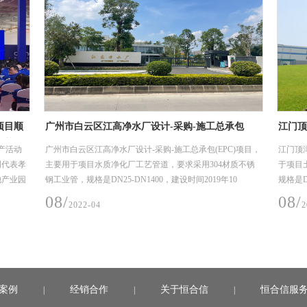
项目顺
广州市白云区江高净水厂设计-采购-施工总承包
江门顶
工艺管
(EPC)项目
项目
产活动
广州市白云区江高净水厂设计-采购-施工总承包(EPC)项目，
江门顶
明代表孝
主要用于项目水质净化厂工艺管道，要求采用304材质不锈
于项目
池产业园
钢工业管，规格是DN25-DN1400，建设时间2019年10
规格是DN
月-2020年6月（机电安装材料入场至完成安装时间）。
年11月
08/
08/
2022-04
2
案例
经销合作
关于恒合信
恒合信服
|
|
|