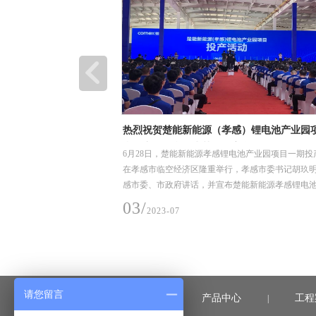
装卸、堆放和储存要求
热烈祝贺楚能新能源（孝感）锂电池产业园
利投产，恒合信为其提供安全可靠的不锈钢
、堆放和储存要求
6月28日，楚能新能源孝感锂电池产业园项目一期投
道系统产品
在孝感市临空经济区隆重举行，孝感市委书记胡玖
感市委、市政府讲话，并宣布楚能新能源孝感锂电
项目一期正式投产
03/
2023-07
请您留言
首页
产品中心
工程
|
|