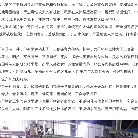
染的主要原因是水中重金属和杂质超标。据了解，大多数重金属如砷、铅和镉都不
其他毒素结合，产生毒性较大的有机物，积聚在人体某些器官中，容易引起慢性病。中
，就会出现免疫力低下、注意力不集中、智商下降、身体发育迟缓等症状。
重金属污染中毒性最大的元素。汞通过食物链在人体内富集和浓缩，严重损害肾脏
基汞或烷基汞
，在脑内蓄积，造成脑损伤，引起水俣病，严重危害人体健康。日本著
)
只有一种，但有两种铬离子：三价铬和六价铬。其中，六价铬的毒性大于三价铬，
和穿孔、咽炎、支气管炎、黏膜损伤、皮炎、湿疹和皮肤溃疡等疾病，是水污染物控制
科学家的研究结果是，如果人类饮食中的铅含量为零，那么寿命将超过
140
年。由
表现在：引起婴幼儿、多动症和生长迟缓儿童
引起中老年人肾脏损害、神经功能紊乱
;
妇流产和胎儿畸形。
一种剧毒元素。如果长期饮用镉离子含量高的水，镉离子会沉积在人体骨骼中，阻
、骨折、骨质疏松。疼痛、骨病等，更糟的是，它会导致癌症。
信
不锈钢工业管
在这里建议你用不锈钢管做水管，不锈钢具有优良的卫生性能。它是目
可以植入人体。随着生产技术和连接技术的发展，不锈钢水管已广泛应用于食品、医院