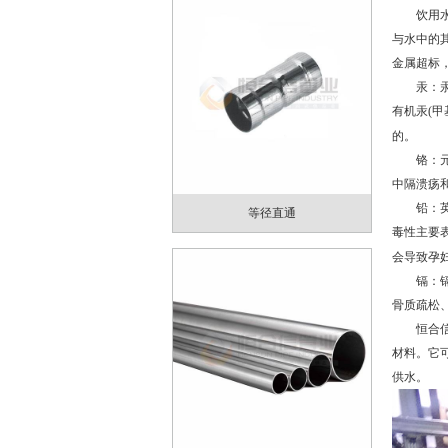
饮用水污
与水中的
金属超标
汞：汞是
有机汞
(
甲
的。
铬：元素
中隔溃疡
铅：英国
等径直通
毒性主要
会导致孕
镉：镉是
骨质疏松
恒合
材料。它
供水。