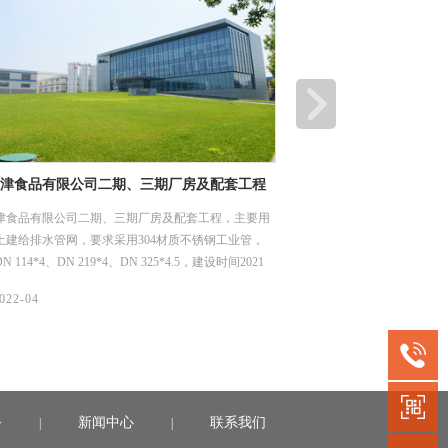
津食品有限公司二期、三期厂房及配套工程
深圳市龙岗优质饮用水入
工程项目
津食品有限公司二期、三期厂房及配套工程，主要用
龙岗区优质饮用水入户工程（
土建给排水管网，要求采用304材质不锈钢工业管，
水片区（龙城街道二标）工
 114*4、DN 219*4、DN 325*4.5，建设时间2021
用水系统，我们供了薄壁不
1日。
DN15-50，材质是304，
06/
022-04
2022-04
务
新闻中心
联系我们
|
|