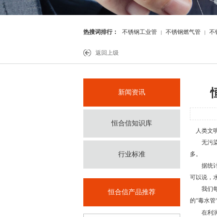
热搜词排行：
不锈钢工业管
不锈钢燃气管
不
|
|
件
返回上级
新闻资讯
恒合信知识库
人类文明
无污染是
行业标准
多。
据统计
可以说，
我们每天
恒合信产品推荐
的
“
毒水管
在利润面