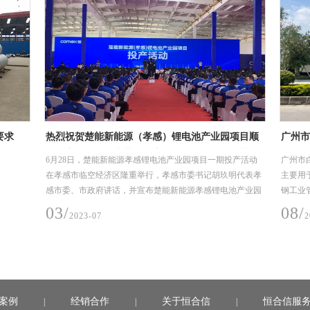
电池产业园项目顺
广州市白云区江高净水厂设计-采购-施工总承包
靠的不锈钢工艺管
(EPC)项目
园项目一期投产活动
广州市白云区江高净水厂设计-采购-施工总承包(EPC)项目
委书记胡玖明代表孝
主要用于项目水质净化厂工艺管道，要求采用304材质不锈
源孝感锂电池产业园
钢工业管，规格是DN25-DN1400，建设时间2019年10
月-2020年6月（机电安装材料入场至完成安装时间）。
08/
2022-04
案例
经销合作
关于恒合信
恒合信服
|
|
|