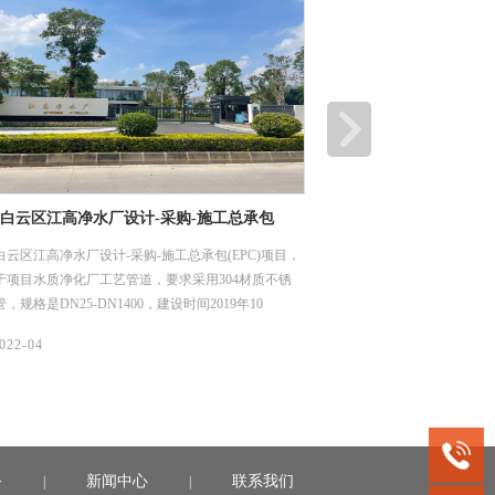
江门顶津食品有限公司二期、三期厂房及配套工程
深圳市龙岗优
项目
工程项目
，
江门顶津食品有限公司二期、三期厂房及配套工程，主要用
龙岗区优质饮用
于项目土建给排水管网，要求采用304材质不锈钢工业管，
水片区（龙城
规格是DN 114*4、DN 219*4、DN 325*4.5，建设时间2021
用水系统，我
年11月1日。
DN15-50，
08/
06/
2022-04
2022-04
务
新闻中心
联系我们
|
|