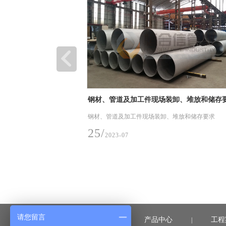
加工件现场装卸、堆放和储存要求
热烈祝贺楚能新能源（孝感）锂
利投产，恒合信为其提供安全可
件现场装卸、堆放和储存要求
6月28日，楚能新能源孝感锂电池产业
道系统产品
在孝感市临空经济区隆重举行，孝感市
感市委、市政府讲话，并宣布楚能新能
项目一期正式投产
03/
2023-07
请您留言
首页
产品中心
工程
|
|