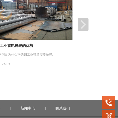
工业管电抛光的优势
不锈钢焊管的均匀性要
不明白为什么不锈钢工业管道需要抛光。
在性能方面，不锈钢焊管的
些、表面质量更优。
022-03
08/
2022-03
务
新闻中心
联系我们
|
|