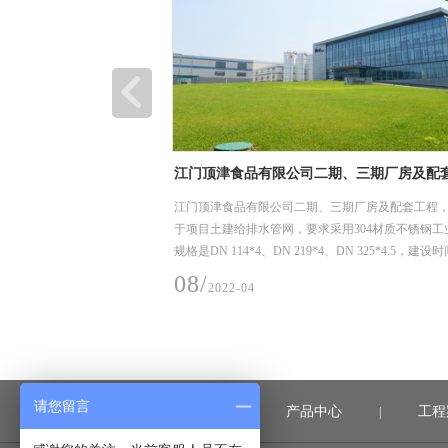
计-采购-施工总承包
江门顶津食品有限公司二期、三期厂房及配
项目
购-施工总承包(EPC)项目，
江门顶津食品有限公司二期、三期厂房及配套工程
道，要求采用304材质不锈
于项目土建给排水管网，要求采用304材质不锈钢工
0，建设时间2019年10
规格是DN 114*4、DN 219*4、DN 325*4.5，建设时
料入场至完成安装时间）。
年11月1日。
08/
2022-04
请您留言
首页
产品中心
工程
|
|