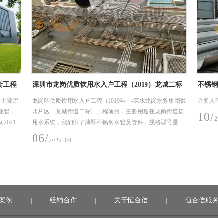
套工程
深圳市龙岗优质饮用水入户工程（2019）龙城二标
不锈钢
工程项目
，主要用
龙岗区优质饮用水入户工程（2019年）-深水龙岗水务集团供
许多人
业管，
水片区（龙城街道二标）工程项目，主要用途在龙岗街道饮
10/
2
间2021
用水系统，我们供了薄壁不锈钢水管及管件，规格型号是
DN15-50，材质是304，核心技术采用卡压式。
06/
2022-04
案例
经销合作
关于恒合信
恒合信服
|
|
|