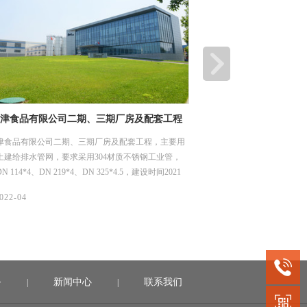
津食品有限公司二期、三期厂房及配套工程
深圳市龙岗优质饮用水入
工程项目
津食品有限公司二期、三期厂房及配套工程，主要用
龙岗区优质饮用水入户工程（
土建给排水管网，要求采用304材质不锈钢工业管，
水片区（龙城街道二标）工
 114*4、DN 219*4、DN 325*4.5，建设时间2021
用水系统，我们供了薄壁不
1日。
DN15-50，材质是304，
06/
022-04
2022-04
务
新闻中心
联系我们
|
|