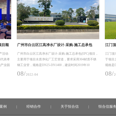
项目顺
广州市白云区江高净水厂设计-采购-施工总承包
江门顶
工艺管
(EPC)项目
项目
产活动
广州市白云区江高净水厂设计-采购-施工总承包(EPC)项目，
江门顶
明代表孝
主要用于项目水质净化厂工艺管道，要求采用304材质不锈
于项目
池产业园
钢工业管，规格是DN25-DN1400，建设时间2019年10
规格是DN
月-2020年6月（机电安装材料入场至完成安装时间）。
年11月
08/
08/
2022-04
2
案例
经销合作
关于恒合信
恒合信服
|
|
|