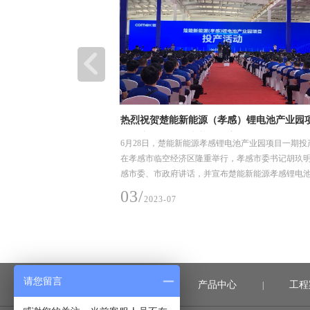
装卸、堆放和储存要求
热烈祝贺楚能新能源（孝感）锂电池产业园
利投产，恒合信为其提供安全可靠的不锈钢
、堆放和储存要求
6月28日，楚能新能源孝感锂电池产业园项目一期投
道系统产品
在孝感市临空经济区隆重举行，孝感市委书记胡玖
感市委、市政府讲话，并宣布楚能新能源孝感锂电
项目一期正式投产
03/
2023-07
请您留言
首页
产品中心
工程
|
|