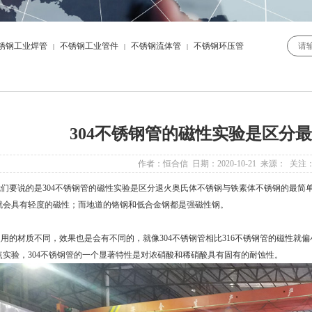
锈钢工业焊管
不锈钢工业管件
不锈钢流体管
不锈钢环压管
|
|
|
304不锈钢管的磁性实验是区分
作者：恒合信 日期：2020-10-21 来源： 关注
们要说的是
304不锈钢管
的磁性实验是区分退火奥氏体不锈钢与铁素体不锈钢的最简
就会具有轻度的磁性；而地道的铬钢和低合金钢都是强磁性钢。
的材质不同，效果也是会有不同的，就像304不锈钢管相比316不锈钢管的磁性就偏
点实验，
304不锈钢管
的一个显著特性是对浓硝酸和稀硝酸具有固有的耐蚀性。