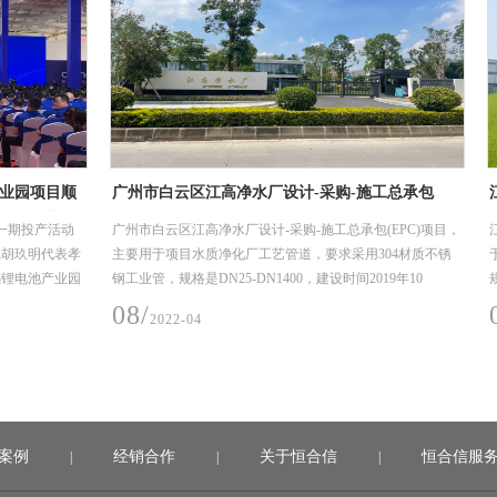
项目顺
广州市白云区江高净水厂设计-采购-施工总承包
江门顶
工艺管
(EPC)项目
项目
产活动
广州市白云区江高净水厂设计-采购-施工总承包(EPC)项目，
江门顶
明代表孝
主要用于项目水质净化厂工艺管道，要求采用304材质不锈
于项目
池产业园
钢工业管，规格是DN25-DN1400，建设时间2019年10
规格是DN
月-2020年6月（机电安装材料入场至完成安装时间）。
年11月
08/
08/
2022-04
2
案例
经销合作
关于恒合信
恒合信服
|
|
|