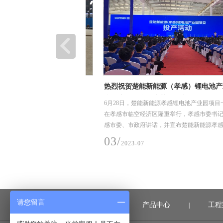
装卸、堆放和储存要求
热烈祝贺楚能新能源（孝感）锂电池产业园
利投产，恒合信为其提供安全可靠的不锈钢
、堆放和储存要求
6月28日，楚能新能源孝感锂电池产业园项目一期投
道系统产品
在孝感市临空经济区隆重举行，孝感市委书记胡玖
感市委、市政府讲话，并宣布楚能新能源孝感锂电
项目一期正式投产
03/
2023-07
请您留言
首页
产品中心
工程
|
|