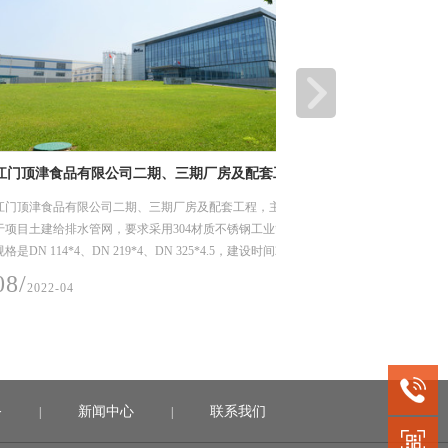
津食品有限公司二期、三期厂房及配套工程
深圳市龙岗优质饮用水入
工程项目
津食品有限公司二期、三期厂房及配套工程，主要用
龙岗区优质饮用水入户工程（
土建给排水管网，要求采用304材质不锈钢工业管，
水片区（龙城街道二标）工
 114*4、DN 219*4、DN 325*4.5，建设时间2021
用水系统，我们供了薄壁不
1日。
DN15-50，材质是304，
06/
022-04
2022-04
务
新闻中心
联系我们
|
|