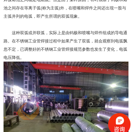
池之间存在等离子弧(称为主弧)外，在喷嘴和焊件之间还出现一股与
主弧并列的电弧，即产生所谓的双弧现象。
这种双弧或并联弧，实际上是由钨极和喷嘴与焊件组成的导电通
路。在
不锈钢工业管
焊接过程中如果产生了双弧，就会观察到电弧飘
忽不定，已调整好的
不锈钢工业管
焊接规范参数也发生了变化，电弧
电压降低。