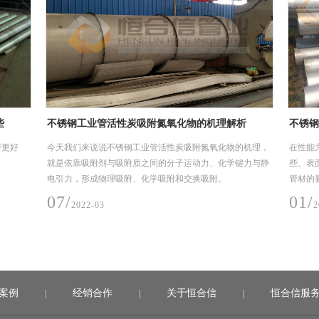
些
不锈钢工业管活性炭吸附氮氧化物的机理解析
不锈钢
管更好
今天我们来说说不锈钢工业管活性炭吸附氮氧化物的机理，
在性能
就是依靠吸附剂与吸附质之间的分子运动力、化学键力与静
些、表
电引力，形成物理吸附、化学吸附和交换吸附。
管材的
匀，性
07/
01/
2022-03
2
性能不
热管处
案例
经销合作
关于恒合信
恒合信服
|
|
|