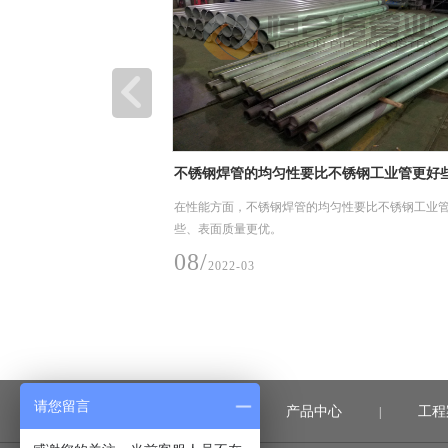
势
不锈钢焊管的均匀性要比不锈钢工业管更好
业管道需要抛光。
在性能方面，不锈钢焊管的均匀性要比不锈钢工业
些、表面质量更优。
08/
2022-03
请您留言
首页
产品中心
工程
|
|