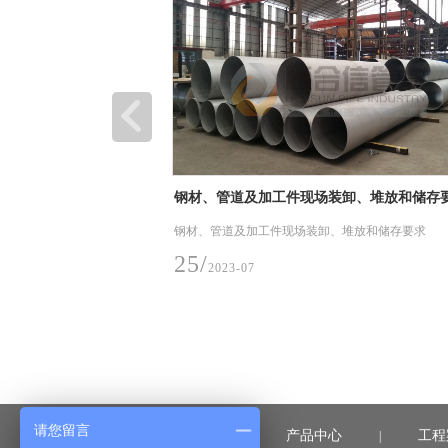
工件现场装卸、堆放和储存要求
热烈祝贺楚能新能源（孝感）锂
利投产，恒合信为其提供安全可
件现场装卸、堆放和储存要求
6月28日，楚能新能源孝感锂电池产业
道系统产品
在孝感市临空经济区隆重举行，孝感市
感市委、市政府讲话，并宣布楚能新能
项目一期正式投产
03/
2023-07
请您留言
首页
产品中心
工程
|
|