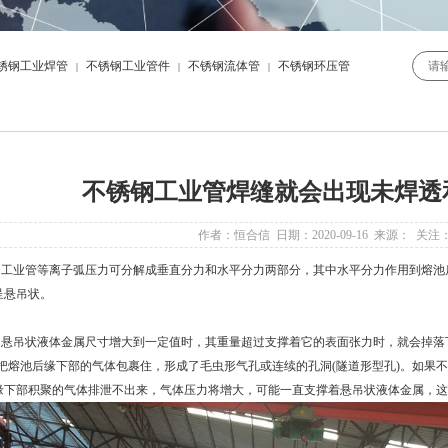
锈钢工业焊管
不锈钢工业管件
不锈钢流体管
不锈钢环压管
|
|
|
不锈钢工业管焊缝就会出现未焊透
作者：恒合信 日期：2020-09-16 来源： 关注
钢工业管
等离子弧压力可分解成垂直分力和水平分力两部分，其中水平分力作用到熔池
呈悬吊状。
吊状液体金属尺寸增大到一定值时，其重量超过支撑着它的表面张力时，就会掉落下
并把熔池后缘下部的气体包裹住，形成了毛虫形气孔或连续的孔洞(隧道形型孔)。如果
缘下部积聚的气体排泄不出来，气体压力将增大，可能一直支撑着悬吊状液体金属，这