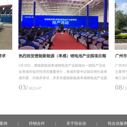
电池产业园项目顺
广州市白云区江高净水厂设计-采购-施工总承包
靠的不锈钢工艺管
(EPC)项目
园项目一期投产活动
广州市白云区江高净水厂设计-采购-施工总承包(EPC)项目，
委书记胡玖明代表孝
主要用于项目水质净化厂工艺管道，要求采用304材质不锈
源孝感锂电池产业园
钢工业管，规格是DN25-DN1400，建设时间2019年10
月-2020年6月（机电安装材料入场至完成安装时间）。
08/
2022-04
案例
经销合作
关于恒合信
恒合信服
|
|
|