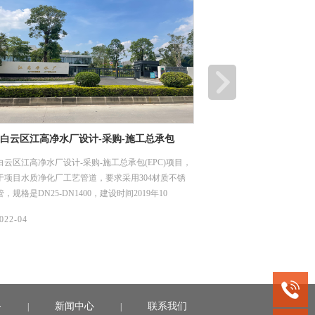
江门顶津食品有限公司二期、三期厂房及配套工程
深圳市龙岗优
项目
工程项目
江门顶津食品有限公司二期、三期厂房及配套工程，主要用
龙岗区优质饮用
于项目土建给排水管网，要求采用304材质不锈钢工业管，
水片区（龙城
规格是DN 114*4、DN 219*4、DN 325*4.5，建设时间2021
用水系统，我
年11月1日。
DN15-50，
08/
06/
2022-04
2022-04
务
新闻中心
联系我们
|
|