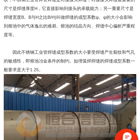
尺寸是焊缝厚度H，它直接影响到接头的承载能力；另一重要尺寸是
焊缝宽度B。B与H之比B/H)叫做焊缝的成型系数ψ。ψ的大小会影响
到熔池中的气体逸出的难易、熔池的结晶方向、焊缝中心偏析严重程
度等。
因此不锈钢工业管焊缝成型系数的大小要受焊缝产生裂纹和气孔
的敏感性，即熔池冶金条件的制约。如埋弧焊焊缝的焊缝成型系数一
般要求是大于1.25。