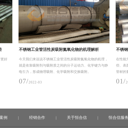
些
不锈钢工业管活性炭吸附氮氧化物的机理解析
不锈钢
管更好
今天我们来说说不锈钢工业管活性炭吸附氮氧化物的机理，
在性能
就是依靠吸附剂与吸附质之间的分子运动力、化学键力与静
些、表
电引力，形成物理吸附、化学吸附和交换吸附。
管材的
匀，性
07/
01/
2022-03
2
性能不
热管处
案例
经销合作
关于恒合信
恒合信服
|
|
|