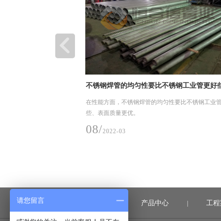
势
不锈钢焊管的均匀性要比不锈钢工业管更好
业管道需要抛光。
在性能方面，不锈钢焊管的均匀性要比不锈钢工业
些、表面质量更优。
08/
2022-03
请您留言
首页
产品中心
工程
|
|