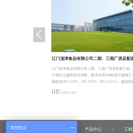
期、三期厂房及配套工程
深圳市龙岗优质饮用水入户工程（2019）龙
工程项目
三期厂房及配套工程，主要用
龙岗区优质饮用水入户工程（2019年）-深水龙岗水
用304材质不锈钢工业管，
水片区（龙城街道二标）工程项目，主要用途在龙
DN 325*4.5，建设时间2021
用水系统，我们供了薄壁不锈钢水管及管件，规格
DN15-50，材质是304，核心技术采用卡压式。
06/
2022-04
请您留言
首页
产品中心
工程
|
|