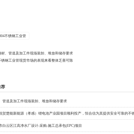
304不锈钢工业管
钢材、管道及加工件现场装卸、堆放和储存要求
不锈钢工业管现货市场的表现来看整体乏善可陈
推荐
、管道及加工件现场装卸、堆放和储存要求
祝贺楚能新能源（孝感）锂电池产业园项目顺利投产，恒合信为其提供安全可靠的不
市白云区江高净水厂设计-采购-施工总承包(EPC)项目