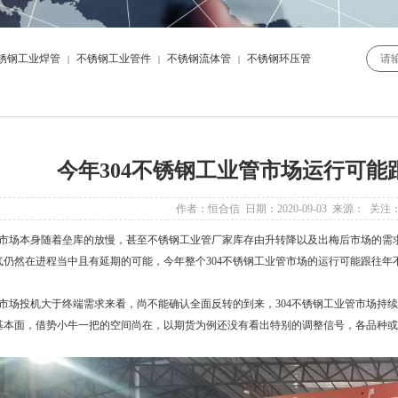
锈钢工业焊管
不锈钢工业管件
不锈钢流体管
不锈钢环压管
|
|
|
今年304不锈钢工业管市场运行可能
作者：恒合信 日期：2020-09-03 来源： 关注
场本身随着垒库的放慢，甚至
不锈钢工业管厂家
库存由升转降以及出梅后市场的需
气仍然在进程当中且有延期的可能，今年整个
304不锈钢工业管
市场的运行可能跟往年
场投机大于终端需求来看，尚不能确认全面反转的到来，
304不锈钢工业管
市场持续
基本面，借势小牛一把的空间尚在，以期货为例还没有看出特别的调整信号，各品种或