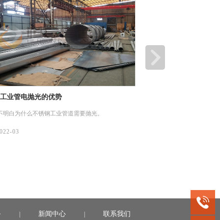
焊管的均匀性要比不锈钢工业管更好些
不锈钢工业管活性炭吸
方面，不锈钢焊管的均匀性要比不锈钢工业管更好
今天我们来说说不锈钢工业
面质量更优。
就是依靠吸附剂与吸附质之
电引力，形成物理吸附、化
022-03
07/
2022-03
务
新闻中心
联系我们
|
|