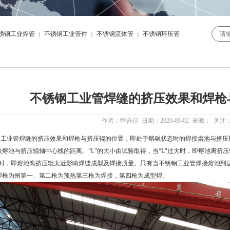
锈钢工业焊管
不锈钢工业管件
不锈钢流体管
不锈钢环压管
|
|
|
不锈钢工业管焊缝的挤压效果和焊枪
作者：恒合信 日期：2020-09-02 来源： 关注
钢工业管
焊缝的挤压效果和焊枪与挤压辊的位置，即处于熔融状态时的焊接熔池与挤压辊
接熔池与挤压辊轴中心线的距离。“L"的大小由试验取得，当“L"过大时，即熔池离挤
过小时，即熔池离挤压辊太近影响焊缝成型及焊接质量。只有当
不锈钢工业管
焊接熔池到
焊枪为例第一、第二枪为预热第三枪为焊接，第四枪为成型焊。