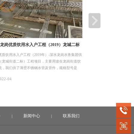
工业管电抛光的优势
不锈钢焊管的均匀性要
不明白为什么不锈钢工业管道需要抛光。
在性能方面，不锈钢焊管的
些、表面质量更优。
022-03
08/
2022-03
务
新闻中心
联系我们
|
|