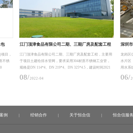
套工程
深圳市龙岗优质饮用水入户工程（2019）龙城二标
不锈钢
工程项目
，主要用
龙岗区优质饮用水入户工程（2019年）-深水龙岗水务集团供
许多人
业管，
水片区（龙城街道二标）工程项目，主要用途在龙岗街道饮
10/
2
间2021
用水系统，我们供了薄壁不锈钢水管及管件，规格型号是
DN15-50，材质是304，核心技术采用卡压式。
06/
2022-04
案例
经销合作
关于恒合信
恒合信服
|
|
|